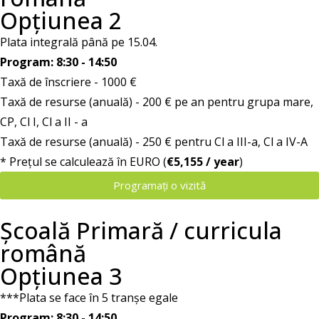
Opțiunea 2
Plata integrală până pe 15.04.
Program: 8:30 - 14:50
Taxă de înscriere - 1000 €
Taxă de resurse (anuală) - 200 € pe an pentru grupa mare,
CP, Cl I, Cl a II - a
Taxă de resurse (anuală) - 250 € pentru Cl a III-a, Cl a IV-A
* Prețul se calculează în EURO (
€5,155 / year
)
Programați o vizită
Școală Primară / curricula
română
Opțiunea 3
***Plata se face în 5 tranșe egale
Program: 8:30 - 14:50