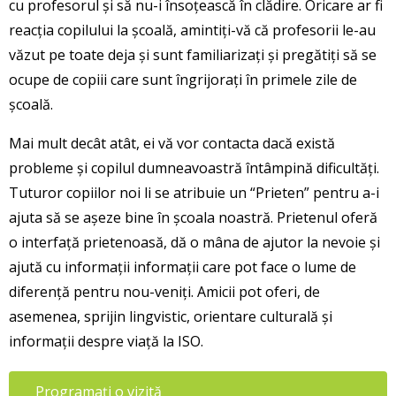
cu profesorul și să nu-i însoțească în clădire. Oricare ar fi
reacția copilului la școală, amintiți-vă că profesorii le-au
văzut pe toate deja și sunt familiarizați și pregătiți să se
ocupe de copiii care sunt îngrijorați în primele zile de
școală.
Mai mult decât atât, ei vă vor contacta dacă există
probleme și copilul dumneavoastră întâmpină dificultăți.
Tuturor copiilor noi li se atribuie un “Prieten” pentru a-i
ajuta să se așeze bine în școala noastră. Prietenul oferă
o interfață prietenoasă, dă o mâna de ajutor la nevoie și
ajută cu informații informații care pot face o lume de
diferență pentru nou-veniți. Amicii pot oferi, de
asemenea, sprijin lingvistic, orientare culturală și
informații despre viață la ISO.
Programați o vizită