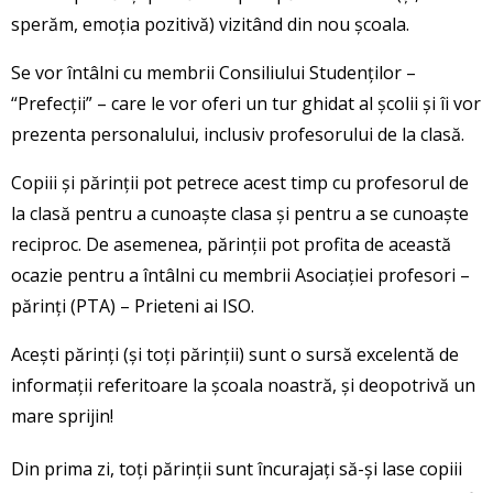
sperăm, emoția pozitivă) vizitând din nou școala.
Se vor întâlni cu membrii Consiliului Studenților –
“Prefecții” – care le vor oferi un tur ghidat al școlii și îi vor
prezenta personalului, inclusiv profesorului de la clasă.
Copiii și părinții pot petrece acest timp cu profesorul de
la clasă pentru a cunoaște clasa și pentru a se cunoaște
reciproc. De asemenea, părinții pot profita de această
ocazie pentru a întâlni cu membrii Asociației profesori –
părinți (PTA) – Prieteni ai ISO.
Acești părinți (și toți părinții) sunt o sursă excelentă de
informații referitoare la școala noastră, și deopotrivă un
mare sprijin!
Din prima zi, toți părinții sunt încurajați să-și lase copiii