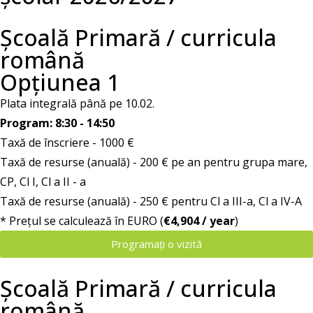
Școală Primară / curricula
română
Opțiunea 1
Plata integrală până pe 10.02.
Program: 8:30 - 14:50
Taxă de înscriere - 1000 €
Taxă de resurse (anuală) - 200 € pe an pentru grupa mare,
CP, Cl I, Cl a II - a
Taxă de resurse (anuală) - 250 € pentru Cl a III-a, Cl a IV-A
* Prețul se calculează în EURO (
€4,904 / year
)
Programați o vizită
Școală Primară / curricula
română