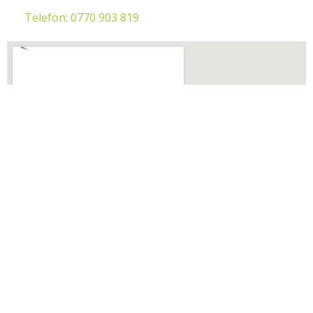
Telefon: 0770 903 819
Programați o vizită
La ISO acceptăm cereri pe tot parcursul anului