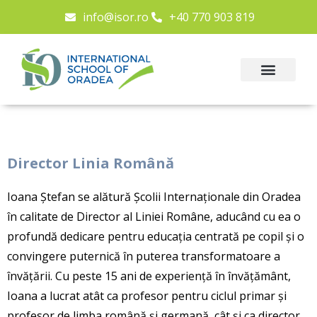
info@isor.ro
+40 770 903 819
Director Linia Română
Ioana Ștefan se alătură Școlii Internaționale din Oradea
în calitate de Director al Liniei Române, aducând cu ea o
profundă dedicare pentru educația centrată pe copil și o
convingere puternică în puterea transformatoare a
învățării. Cu peste 15 ani de experiență în învățământ,
Ioana a lucrat atât ca profesor pentru ciclul primar și
profesor de limba română și germană, cât și ca director