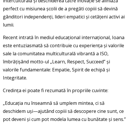
interculturală și deschiderea către inovație se aliniază
perfect cu misiunea școlii de a pregăti copiii să devină
gânditori independenți, lideri empatici și cetățeni activi ai
lumii.
Recent intrată în mediul educațional internațional, Ioana
este entuziasmată să contribuie cu experiența și valorile
sale la comunitatea multiculturală vibrantă a ISO,
îmbrățișând motto-ul „Learn, Respect, Succeed” și
valorile fundamentale: Empatie, Spirit de echipă și
Integritate.
Credința ei poate fi rezumată în propriile cuvinte:
„Educația nu înseamnă să umplem mintea, ci să
deschidem uși—ajutând copiii să descopere cine sunt, ce
pot deveni și cum pot modela lumea cu bunătate și sens.”