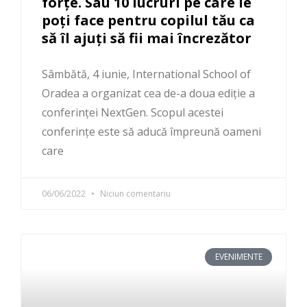
forțe. Sau 10 lucruri pe care le
poți face pentru copilul tău ca
să îl ajuți să fii mai încrezător
Sâmbătă, 4 iunie, International School of
Oradea a organizat cea de-a doua ediție a
conferinței NextGen. Scopul acestei
conferințe este să aducă împreună oameni
care
06/06/2022
Niciun comentariu
EVENIMENTE